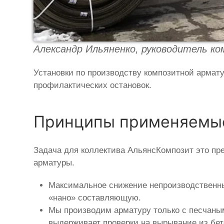
Александр Ильяненко, руководитель к
Установки по производству композитной армат
профилактических остановок.
Принципы применяемые
Задача для коллектива АльянсКомпозит это пр
арматуры.
Максимальное снижение непроизводственны
«нано» составляющую.
Мы производим арматуру только с песчаным
выдерживает проверки на вырывание из бет