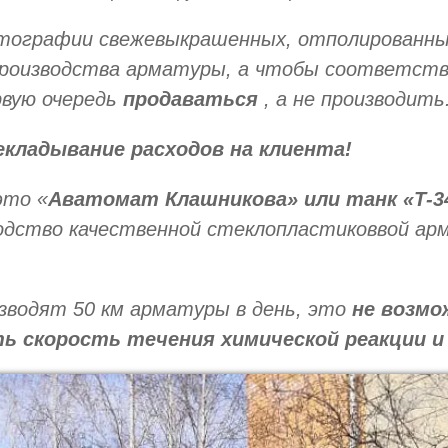
тографии свежевыкрашенных, отполированных
производства арматуры, а чтобы соответств
рвую очередь
продаваться
, а не производить
екладывание расходов на клиента!
это «
Аватомат Клашникова» или танк «Т-3
водство качественной стеклопластиковвой а
зводят 50 км арматуры в день, это
не возмо
ь скорость течения химической реакции и