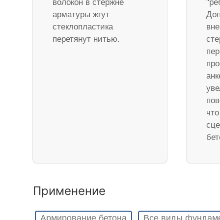
волокон в стержне
"ре
арматуры жгут
Доп
стеклопластика
вне
перетянут нитью.
ст
пер
про
анк
уве
пов
что
сце
бет
Применение
Армирование бетона
Все виды фундам