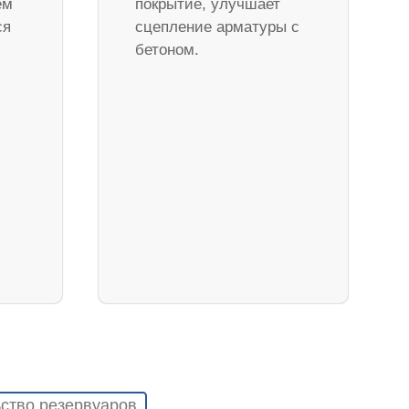
ем
покрытие, улучшает
ся
сцепление арматуры с
бетоном.
ство резервуаров