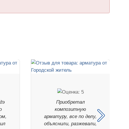
дэ
Приобретал
о
композитную
ом,
арматуру, все по делу,
тил
объяснили, разжевали,