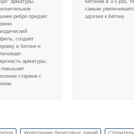
бро" арматуры.
бетоном в 3-5 раз, т
олнительное
самым увеличивает
шнее ребро придает
адгезия к бетону.
ержню
иодический
филь, создает
еровку в бетоне и
личивает
ерхность арматуры,
 повышает
пление стержня с
оном.
ентов
Укрепление береговых линий
Строитель