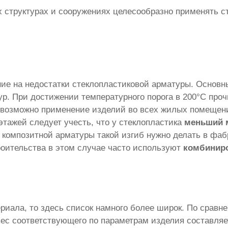
х структурах и сооружениях целесообразно применять с
ие на недостатки стеклопластиковой арматуры. Основн
р. При достижении температурного порога в 200°С проч
возможно применение изделий во всех жилых помещен
этажей следует учесть, что у стеклопластика
меньший 
 композитной арматуры такой изгиб нужно делать в фаб
роительства в этом случае часто используют
комбинир
риала, то здесь список намного более широк. По сравн
 вес соответствующего по параметрам изделия составля