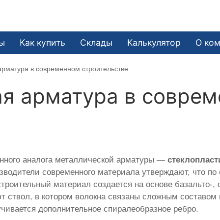
ы
Как купить
Склады
Калькулятор
О ко
арматура в современном строительстве
ая арматура в совре
енного аналога металлической арматуры —
стеклопласт
зводители современного материала утверждают, что по
троительный материал создается на основе базальто-, с
т ствол, в котором волокна связаны сложным составом
учивается дополнительное спиралеобразное ребро.