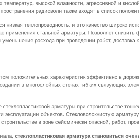
их температур, высокой влажности, агрессивной и кисл
пространения радиоволн также входят в список положит
я низкая теплопроводность, и это качество широко исп
учае применения стальной арматуры. Позволяет снизить
 уменьшение расхода при проведении работ, доставка к 
етом положительных характеристик эффективно в доро
создании в многослойных стенах гибких связующих эл
 стеклопластиковой арматуры при строительстве тоннел
сти эксплуатации объектов. Стекловолокнистую арматур
троительстве в зоне сейсмически опасной, работ, про
риала,
стеклопластиковая арматура становиться оче