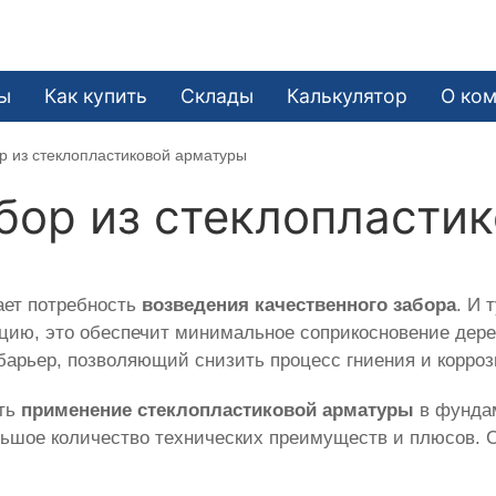
ы
Как купить
Склады
Калькулятор
О ко
р из стеклопластиковой арматуры
бор из стеклопласти
ает потребность
возведения качественного забора
. И 
цию, это обеспечит минимальное соприкосновение дер
барьер, позволяющий снизить процесс гниения и корроз
еть
применение стеклопластиковой арматуры
в фундам
ьшое количество технических преимуществ и плюсов. 