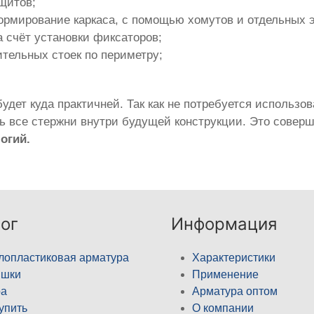
щитов;
формирование каркаса, с помощью хомутов и отдельных
а счёт установки фиксаторов;
ительных стоек по периметру;
удет куда практичней. Так как не потребуется использ
ть все стержни внутри будущей конструкции. Это совер
огий.
ог
Информация
лопластиковая арматура
Характеристики
ышки
Применение
а
Арматура оптом
купить
О компании