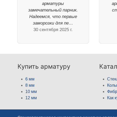
арматуры
ар
замечательный парник.
ст
Надеемся, что первые
заморозки для пе…
30 сентября 2025 г.
Купить арматуру
Катал
6 мм
Стек
8 мм
Кол
10 мм
Фибр
12 мм
Как 