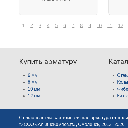
1
2
3
4
5
6
7
8
9
10
11
12
Купить арматуру
Катал
6 мм
Стек
8 мм
Кол
10 мм
Фибр
12 мм
Как 
Стеклопластиковая композитная арматура от про
© ООО «АльянсКомпозит», Смоленск, 2012–2026