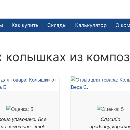
ы
Как купить
Склады
Калькулятор
О ко
 колышках из композ
рошо упаковано. Все
Спасибо
ло замотано, чтоб
продавцу,хороши