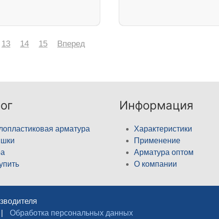
13
14
15
Вперед
ог
Информация
лопластиковая арматура
Характеристики
ышки
Применение
а
Арматура оптом
купить
О компании
изводителя
|
Обработка персональных данных