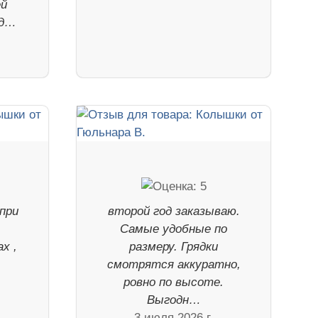
ей
уд…
при
второй год заказываю.
Самые удобные по
х ,
размеру. Грядки
смотрятся аккуратно,
ровно по высоте.
Выгодн…
3 июля 2026 г.