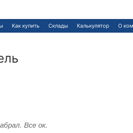
ы
Как купить
Склады
Калькулятор
О ко
ель
абрал. Все ок.