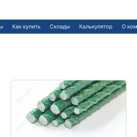
ы
Как купить
Склады
Калькулятор
О ко