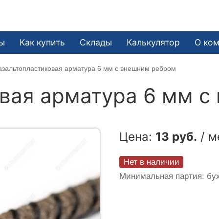
ы
Как купить
Склады
Калькулятор
О ко
азальтопластиковая арматура 6 мм с внешним ребром
вая арматура 6 мм с
Цена:
13 руб.
/ м
Нет в наличии
Минимальная партия: бух