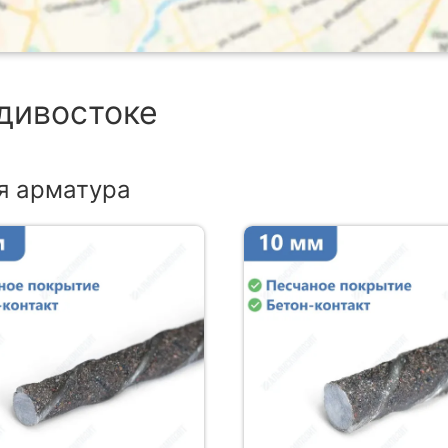
адивостоке
я арматура