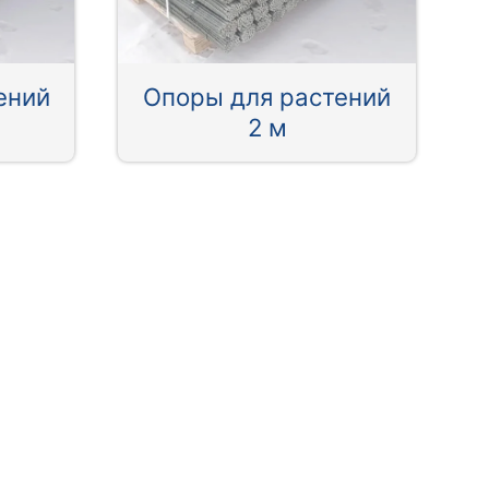
ений
Опоры для растений
2 м