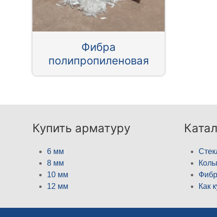
Фибра
полипропиленовая
Купить арматуру
Катал
6 мм
Стек
8 мм
Кол
10 мм
Фибр
12 мм
Как 