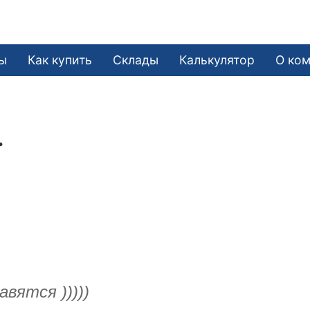
ы
Как купить
Склады
Калькулятор
О ко
.
вятся )))))