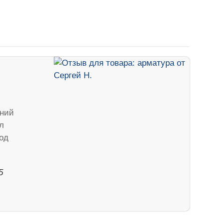
аний
л
од
5